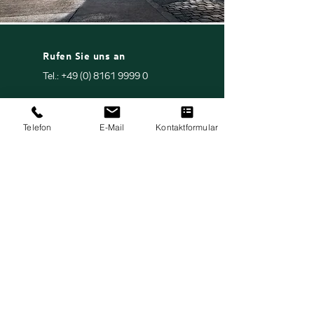
Rufen Sie uns an
Tel.: +49 (0) 8161 9999 0
E-Mail
Telefon
E-Mail
Kontaktformular
airportservice@autohaus-
schowalter.de
Termin
> Jetzt Termin anfragen
Über 50 Jahre Erfahrung
Vertrauen Sie Ihren Škoda nur den Besten an.
Unsere Airport Service Leistungen
Škoda Inspektions-Service